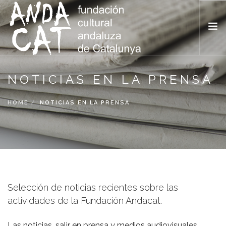
INICIO
NOTICIAS EN LA PRENSA
ACTIVIDADES Y AGENDA
HOME
NOTICIAS EN LA PRENSA
NOTICIAS EN LA PRENSA
TRANSPARENCIA
BLOG
SEARCH SITE
Selección de noticias recientes sobre las
actividades de la Fundación Andacat.
ESPAÑOL
Las noticias, salir en prensa y medios audiovisuales